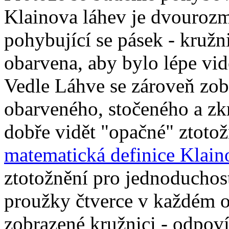
Klainova láhev je dvourozm
pohybující se pásek - kružn
obarvena, aby bylo lépe vid
Vedle Láhve se zároveň zobr
obarveného, stočeného a zkr
dobře vidět "opačné" ztotož
matematická definice Klain
ztotožnění pro jednoduchos
proužky čtverce v každém 
zobrazené kružnici - odpoví