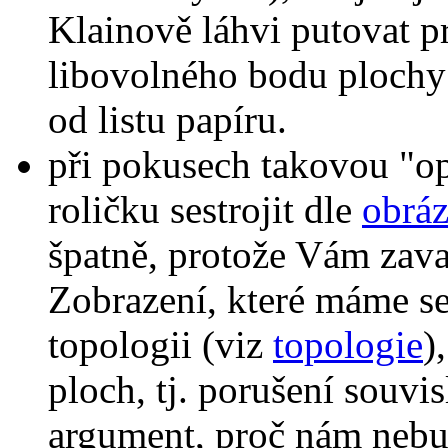
Klainově láhvi putovat p
libovolného bodu plochy 
od listu papíru.
při pokusech takovou "o
roličku sestrojit dle
obrá
špatně, protože Vám zava
Zobrazení, které máme se
topologii (viz
topologie
)
ploch, tj. porušení souvis
argument, proč nám nebud