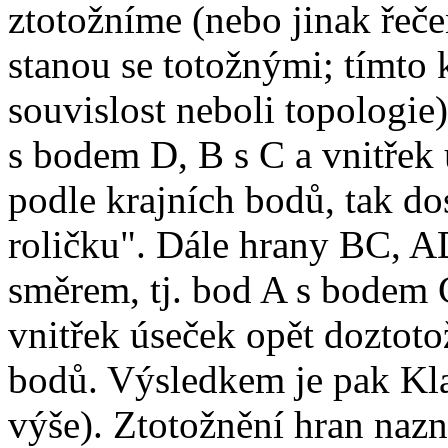
ztotožníme (nebo jinak řeče
stanou se totožnými; tímto
souvislost neboli topologie
s bodem D, B s C a vnitřek
podle krajních bodů, tak d
roličku". Dále hrany BC, 
směrem, tj. bod A s bodem C
vnitřek úseček opět doztoto
bodů. Výsledkem je pak Kl
výše). Ztotožnění hran naz