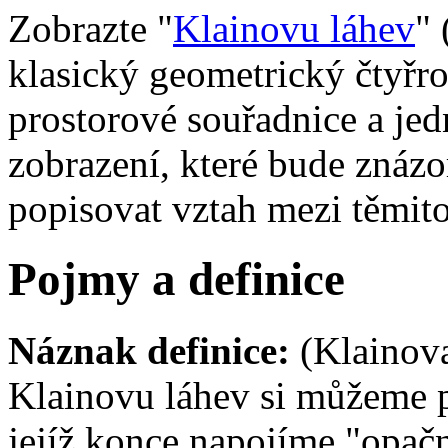
Zobrazte "
Klainovu láhev
" 
klasický geometrický čtyřro
prostorové souřadnice a jed
zobrazení, které bude znáz
popisovat vztah mezi těmito
Pojmy a definice
Náznak definice:
(Klainova
Klainovu láhev si můžeme př
jejíž konce napojíme "opač