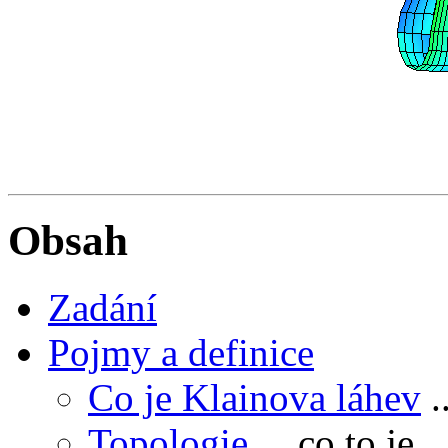
Obsah
Zadání
Pojmy a definice
Co je Klainova láhev
.
Topologie
... co to je