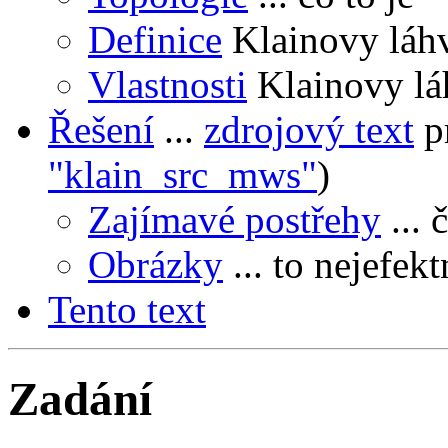
Definice
Klainovy láhv
Vlastnosti
Klainovy lá
Řešení
...
zdrojový text
p
"klain_src_mws"
)
Zajímavé postřehy
... 
Obrázky
... to nejefek
Tento text
Zadání