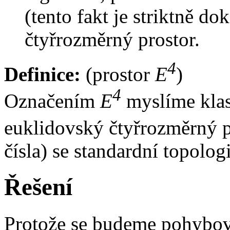
(tento fakt je striktně d
čtyřrozměrný prostor.
4
Definice:
(prostor
E
)
4
Označením
E
myslíme klas
euklidovský čtyřrozměrný p
čísla) se standardní topolog
Řešení
Protože se budeme pohybov