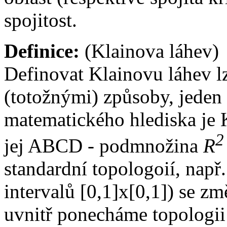
spojitost.
Definice:
(Klainova láhev)
Definovat Klainovu láhev 
(totožnými) způsoby, jeden 
matematického hlediska je 
2
jej ABCD - podmnožina
R
standardní topologoií, např
intervalů [0,1]x[0,1]) se z
uvnitř ponecháme topologi